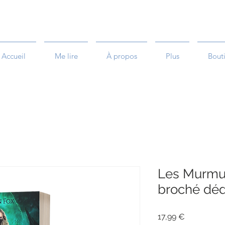
Accueil
Me lire
À propos
Plus
Bout
Les Murmur
broché déd
Prix
17,99 €