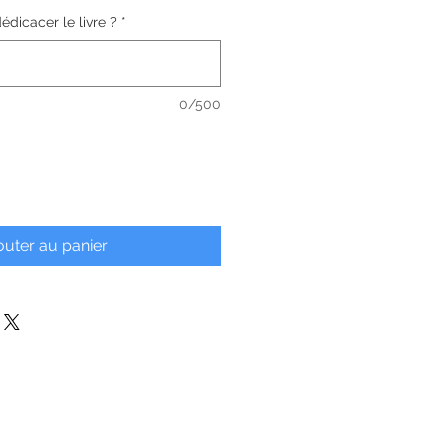
édicacer le livre ?
*
0/500
outer au panier