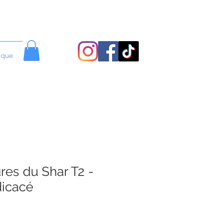
ique
es du Shar T2 -
icacé