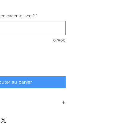
édicacer le livre ?
*
0/500
outer au panier
onnalisée
s dédicacé