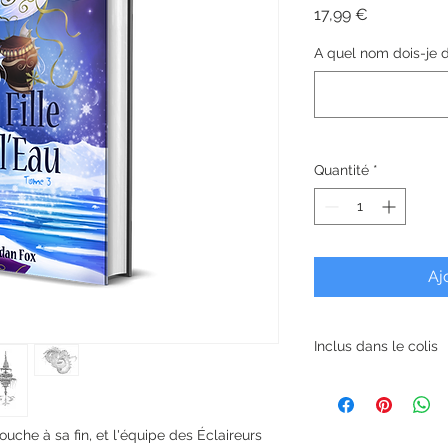
Prix
17,99 €
A quel nom dois-je d
Quantité
*
Aj
Inclus dans le colis
- Une dédicace pers
- Un de mes dessin
- Un marque-page
uche à sa fin, et l'équipe des Éclaireurs