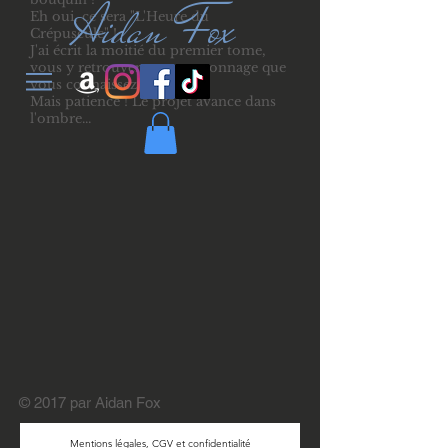
Aidan Fox
Eh oui, ce sera "L'Heure du
Crépuscule" !
J'ai écrit la moitié du premier tome,
vous y retrouverez un personnage que
vous connaissez déjà...
Mais patience ! Le projet avance dans
l'ombre...
© 2017 par Aidan Fox
Mentions légales, CGV et confidentialité