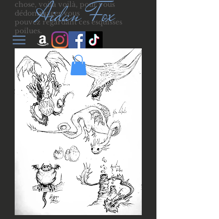
Aidan Fox
chose, voilà voilà, pour vous
dédommager vous
pouvez regardant ces esquisses
poilues.